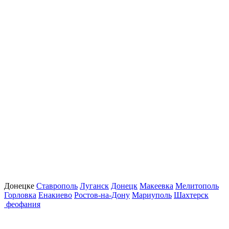
Донецке
Ставрополь
Луганск
Донецк
Макеевка
Мелитополь
Горловка
Енакиево
Ростов-на-Дону
Мариуполь
Шахтерск
феофания