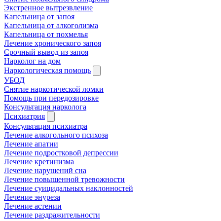
Экстренное вытрезвление
Капельница от запоя
Капельница от алкоголизма
Капельница от похмелья
Лечение хронического запоя
Срочный вывод из запоя
Нарколог на дом
Наркологическая помощь
УБОД
Снятие наркотической ломки
Помощь при передозировке
Консультация нарколога
Психиатрия
Консультация психиатра
Лечение алкогольного психоза
Лечение апатии
Лечение подростковой депрессии
Лечение кретинизма
Лечение нарушений сна
Лечение повышенной тревожности
Лечение суицидальных наклонностей
Лечение энуреза
Лечение астении
Лечение раздражительности