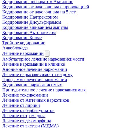
Кодирование препаратом Аквилонг
Кодирование от алкоголизма с провокацией
Кодирование от алкоголизма на 5 лет
Кодирование Налтрексоном
Кодирование Дисульфирамом
Кодирование вшиванием ампулы
Кодирование Актоплексом
Кодирование Колме
Тройное кодирование
Алкоблокада
Лечение наркомании
Амбулаторное лечение наркозависимости
Лечение наркомании в клинике
Анонимное лечение наркомании
Лечение наркозависимости на дому
Программы лечения наркомании
Кодирование наркозависимых
Принудительное лечение наркозависимых
Лечение токсикомании
Лечение от Аптечных наркотиков
Лечение от лирики
Лечение от барбитуриатов
Лечение от трамадола
Лечение от дезоморфина
Лечение от экстази (МДМА)