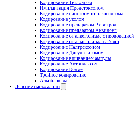
Кодирование Тетлонгом
Имплантация Продетоксоном
Кодирование гипнозом от алкоголизма
Кодирование уколом
Кодирование препаратом Вивитрол
Кодирование препаратом Аквилонг
Кодирование от алкоголизма с провокацией
Кодирование от алкоголизма на 5 лет
Кодирование Налтрексоном
Кодирование Дисульфирамом
Кодирование вшиванием ампулы
Кодирование Актоплексом
Кодирование Колме
Тройное кодирование
Алкоблокада
Лечение наркомании