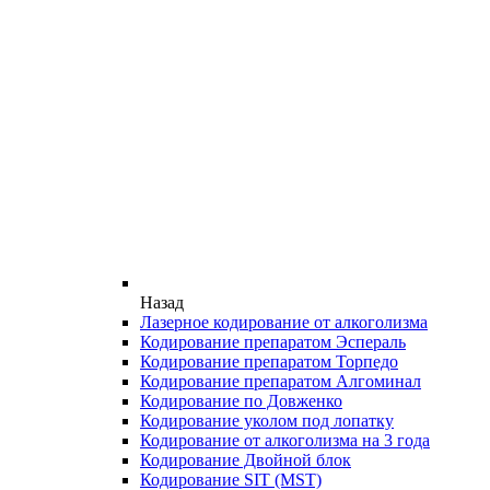
Назад
Лазерное кодирование от алкоголизма
Кодирование препаратом Эспераль
Кодирование препаратом Торпедо
Кодирование препаратом Алгоминал
Кодирование по Довженко
Кодирование уколом под лопатку
Кодирование от алкоголизма на 3 года
Кодирование Двойной блок
Кодирование SIT (MST)