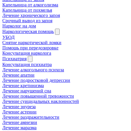
Капельница от алкоголизма
Капельница от похмелья
Лечение хронического запоя
Срочный вывод из запоя
Нарколог на дом
Наркологическая помощь
УБОД
Снятие наркотической ломки
Помощь при передозировке
Консультация нарколога
Психиатрия
Консультация психиатра
Лечение алкогольного психоза
Лечение апатии
Лечение подростковой депрессии
Лечение кретинизма
Лечение нарушений сна
Лечение повышенной тревожности
Лечение суицидальных наклонностей
Лечение энуреза
Лечение астении
Лечение раздражительности
Лечение амнезии
Лечение маразма