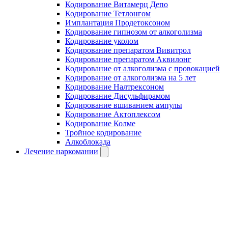
Кодирование Витамерц Депо
Кодирование Тетлонгом
Имплантация Продетоксоном
Кодирование гипнозом от алкоголизма
Кодирование уколом
Кодирование препаратом Вивитрол
Кодирование препаратом Аквилонг
Кодирование от алкоголизма с провокацией
Кодирование от алкоголизма на 5 лет
Кодирование Налтрексоном
Кодирование Дисульфирамом
Кодирование вшиванием ампулы
Кодирование Актоплексом
Кодирование Колме
Тройное кодирование
Алкоблокада
Лечение наркомании